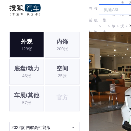
沃
当
搜
车
沃
尔
前
狐
型
＞
＞
尔
＞
沃
＞
位
汽
大
沃
亚
外观
内饰
置:
车
全
129张
200张
太
底盘/动力
空间
46张
25张
车展/其他
官方
57张
2022款 四驱高性能版