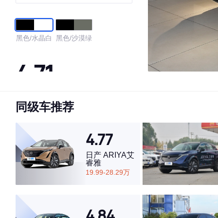
黑色/水晶白
黑色/沙漠绿
4.71
同级车推荐
·外观表现较为优秀，优于53%同级车
·内饰表现较为优秀，优于56%同级车
·空间表现一般，低于83%同级车
4.77
日产 ARIYA艾
睿雅
19.99-28.29万
4.84