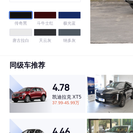
45 TFSI 豪华型
传奇黑
斗牛士红
极光蓝
唐古拉白
天云灰
纳多灰
4.39
同级车推荐
·外观表现较为优秀，优于91%同级车
4.78
·内饰表现一般，低于92%同级车
·空间表现一般，低于82%同级车
凯迪拉克 XT5
37.99-45.99万
4.46