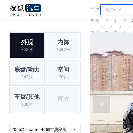
当
搜
车
一
前
狐
型
奥
汽
＞
＞
＞
＞
位
汽
大
迪
奥
外观
内饰
置:
车
全
迪
638张
1067张
底盘/动力
空间
243张
80张
车展/其他
官方
135张
2025款 quattro 45周年典藏版