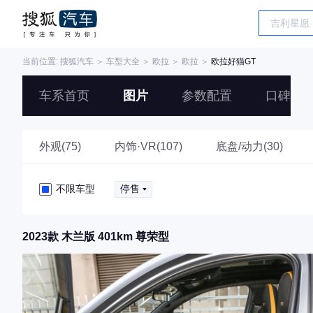
当前位置:
搜狐汽车
＞
车型大全
＞
欧拉
＞
欧拉
＞
欧拉好猫GT
车系首页
图片
参数配置
口碑
外观(75)
内饰·VR(107)
底盘/动力(30)
不限车型
停售
2023款 木兰版 401km 尊荣型