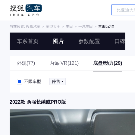
当前位置:
搜狐汽车
＞
车型大全
＞
丰田
＞
一汽丰田
＞
丰田bZ4X
车系首页
图片
参数配置
口碑
外观(77)
内饰·VR(121)
底盘/动力(29)
不限车型
停售
2022款 两驱长续航PRO版