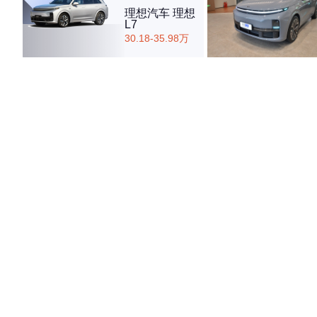
理想汽车 理想
L7
30.18-35.98万