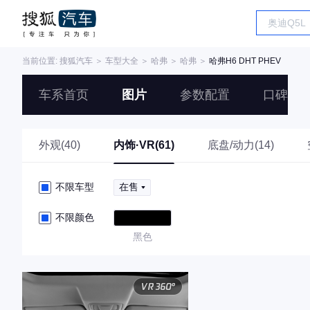
当前位置:
搜狐汽车
＞
车型大全
＞
哈弗
＞
哈弗
＞
哈弗H6 DHT PHEV
车系首页
图片
参数配置
口碑
外观(40)
内饰·VR(61)
底盘/动力(14)
不限车型
在售
不限颜色
黑色