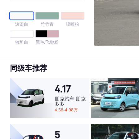
滚滚白
竹竹青
噗噗粉
够坦白
黑色/飞驰粉
4.7
同级车推荐
4.17
·外观表现较为优秀，优于60%同级车
·内饰表现较为优秀，优于77%同级车
朋克汽车 朋克
·空间表现较为优秀，优于64%同级车
多多
4.58-4.98万
5