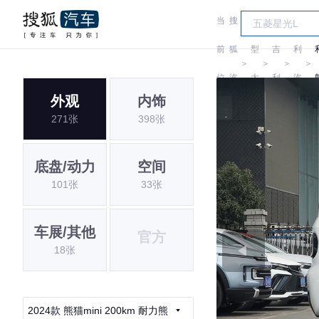
当
搜
车
吉
前
狐
型
吉
利
＞
＞
＞
＞
位
汽
大
利
汽
外观
内饰
置:
车
全
车
271张
398张
底盘/动力
空间
101张
33张
车展/其他
官方
18张
2024款 熊猫mini 200km 耐力熊