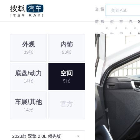
当
搜
车
广
前
狐
型
丰
汽
＞
＞
＞
＞
位
汽
大
田
丰
外观
内饰
置:
车
全
田
39张
53张
底盘/动力
空间
14张
5张
车展/其他
官方
14张
2023款 双擎 2.0L 领先版