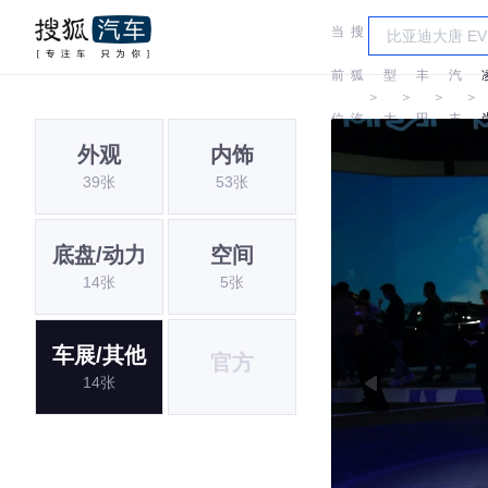
当
搜
车
广
前
狐
型
丰
汽
＞
＞
＞
＞
位
汽
大
田
丰
外观
内饰
置:
车
全
田
39张
53张
底盘/动力
空间
14张
5张
车展/其他
官方
14张