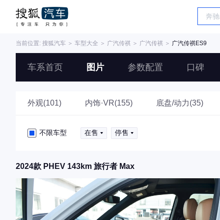
当前位置:
搜狐汽车
＞
车型大全
＞
广汽传祺
＞
广汽传祺
＞
广汽传祺ES9
车系首页
图片
参数配置
口碑
外观(101)
内饰·VR(155)
底盘/动力(35)
不限车型
在售
停售
2024款 PHEV 143km 旅行者 Max