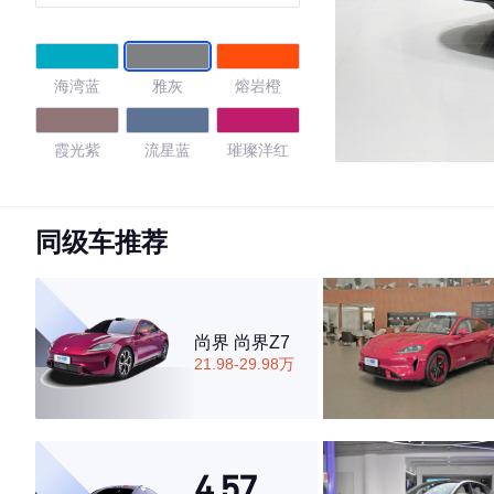
阶智驾Pro版
海湾蓝
雅灰
熔岩橙
霞光紫
流星蓝
璀璨洋红
卡布里蓝
赤霞红
同级车推荐
4.43
尚界 尚界Z7
21.98-29.98万
·外观表现一般，低于60%同级车
·内饰表现较为优秀，优于53%同级车
·空间表现一般，低于79%同级车
4.57