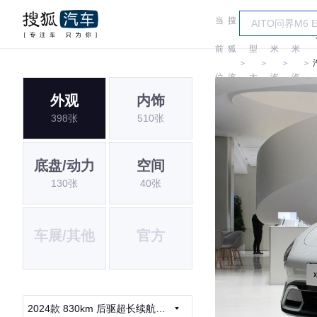
当
搜
车
小
小
前
狐
型
米
米
＞
＞
＞
＞
位
汽
大
汽
汽
外观
内饰
置:
车
全
车
车
398张
510张
底盘/动力
空间
130张
40张
车展/其他
官方
2024款 830km 后驱超长续航高