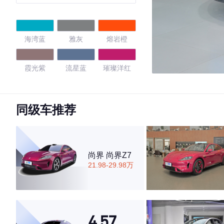
海湾蓝
雅灰
熔岩橙
霞光紫
流星蓝
璀璨洋红
卡布里蓝
赤霞红
同级车推荐
4.43
尚界 尚界Z7
21.98-29.98万
·外观表现一般，低于60%同级车
·内饰表现较为优秀，优于53%同级车
·空间表现一般，低于79%同级车
4.57