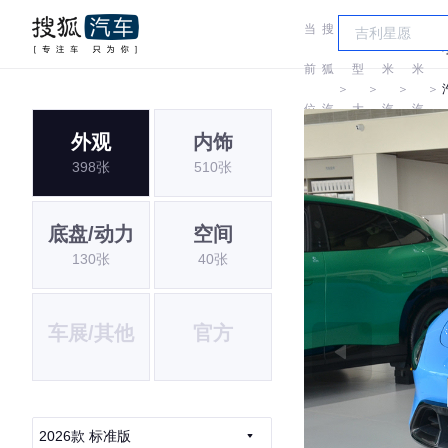
当
搜
车
小
小
前
狐
型
米
米
＞
＞
＞
＞
位
汽
大
汽
汽
外观
内饰
置:
车
全
车
车
398张
510张
底盘/动力
空间
130张
40张
车展/其他
官方
2026款 标准版