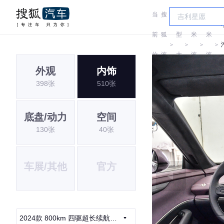
当
搜
车
小
小
前
狐
型
米
米
＞
＞
＞
＞
位
汽
大
汽
汽
外观
内饰
置:
车
全
车
车
398张
510张
底盘/动力
空间
130张
40张
车展/其他
官方
2024款 800km 四驱超长续航高