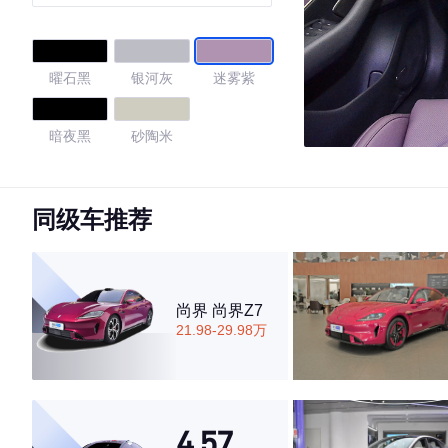
阶智驾Max版
曜石黑
银河灰
迷雾紫
暗夜黑
砂陶米
4.43
同级车推荐
·外观表现一般，低于60%同级车
·内饰表现较为优秀，优于53%同级车
尚界 尚界Z7
·空间表现一般，低于79%同级车
21.98-29.98万
4.57