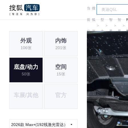
当
搜
车
前
狐
型
智
智
＞
＞
＞
＞
位
汽
大
界
界
外观
内饰
置:
车
全
106张
201张
底盘/动力
空间
50张
15张
车展/其他
官方
2026款 Max+(192线激光雷达）