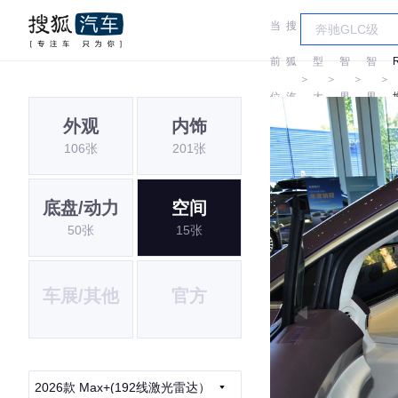
当
搜
车
前
狐
型
智
智
＞
＞
＞
＞
位
汽
大
界
界
外观
内饰
置:
车
全
106张
201张
底盘/动力
空间
50张
15张
车展/其他
官方
2026款 Max+(192线激光雷达）