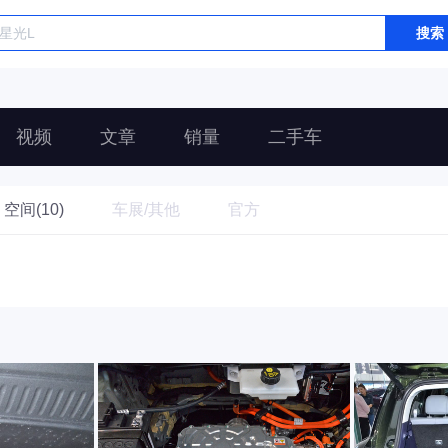
搜索
视频
文章
销量
二手车
空间(10)
车展/其他
官方