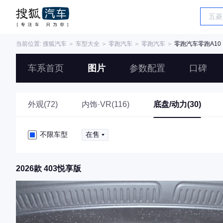
当前位置:
搜狐汽车
＞
车型大全
＞
零跑汽车
＞
零跑汽车
＞
零跑汽车零跑A10
车系首页
图片
参数配置
口碑
外观(72)
内饰·VR(116)
底盘/动力(30)
不限车型
在售
2026款 403悦享版