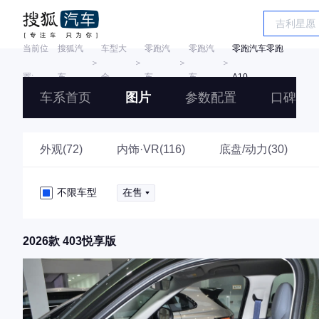
当前位
搜狐汽
车型大
零跑汽
零跑汽
零跑汽车零跑
＞
＞
＞
＞
置:
车
全
车
车
A10
车系首页
图片
参数配置
口碑
外观(72)
内饰·VR(116)
底盘/动力(30)
不限车型
在售
2026款 403悦享版