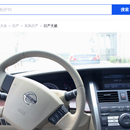
搜索
大全
＞
日产
＞
东风日产
＞
日产天籁