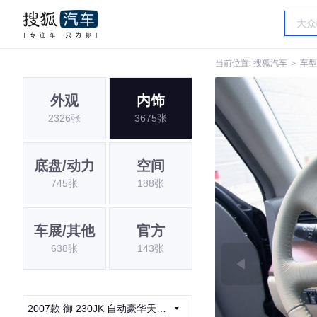
当前位置:
搜狐汽车
＞
车型
外观
内饰
2326张
3675张
底盘/动力
空间
745张
188张
车展/其他
官方
638张
143张
2007款 御 230JK 自动豪华天窗