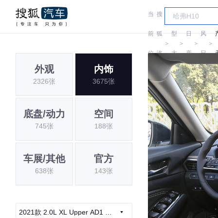
当
搜
车
东
前
狐
型
日
风
＞
＞
＞
＞
位
汽
大
产
日
外观
内饰
置:
车
全
产
2326张
3675张
底盘/动力
空间
745张
188张
车展/其他
官方
638张
143张
2021款 2.0L XL Upper AD1 智