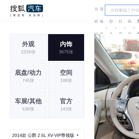
当
搜
车
东
前
狐
型
日
风
＞
＞
＞
＞
位
汽
大
产
日
外观
内饰
置:
车
全
产
2326张
3675张
底盘/动力
空间
745张
188张
车展/其他
官方
638张
143张
2014款 公爵 2.5L XV-VIP尊领版