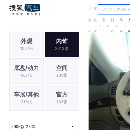
当
搜
车
东
前
狐
型
日
风
＞
＞
＞
＞
位
汽
大
产
日
外观
内饰
置:
车
全
产
2037张
3013张
底盘/动力
空间
687张
180张
车展/其他
官方
318张
133张
2006款 2.0XL