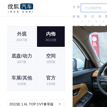
当
搜
车
东
前
狐
型
日
风
＞
＞
＞
＞
位
汽
大
产
日
外观
内饰
置:
车
全
产
2037张
3013张
底盘/动力
空间
687张
180张
车展/其他
官方
318张
133张
2022款 1.6L TOP CVT奢享版