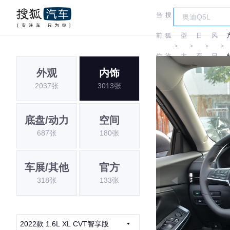
当
搜
车
东
前
狐
型
日
风
＞
＞
＞
＞
位
汽
大
产
日
外观
内饰
置:
车
全
产
2037张
3013张
底盘/动力
空间
687张
180张
车展/其他
官方
318张
133张
2022款 1.6L XL CVT智享版