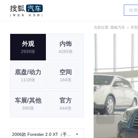
当前位置:
搜狐汽车
＞
车型
外观
内饰
2939张
4283张
底盘/动力
空间
1118张
184张
车展/其他
官方
390张
644张
2006款 Forester 2.0 XT（手自