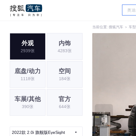
当前位置:
搜狐汽车
＞
车型
外观
内饰
2939张
4283张
底盘/动力
空间
1118张
184张
车展/其他
官方
390张
644张
2022款 2.0i 旗舰版EyeSight