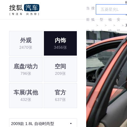
当
搜
车
长
前
狐
型
福
安
＞
＞
＞
＞
位
汽
大
特
福
外观
内饰
置:
车
全
特
2470张
3456张
底盘/动力
空间
796张
209张
车展/其他
官方
432张
637张
2009款 1.8L 自动时尚型