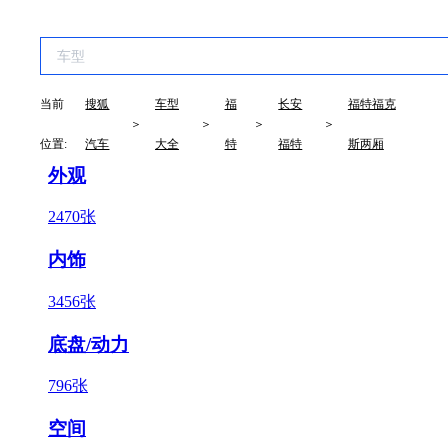
当前
搜狐
车型
福
长安
福特福克
＞
＞
＞
＞
位置:
汽车
大全
特
福特
斯两厢
外观
2470张
内饰
3456张
底盘/动力
796张
空间