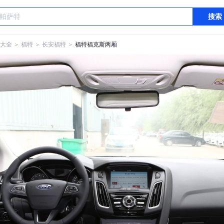
搜索
大全
＞
福特
＞
长安福特
＞
福特福克斯两厢