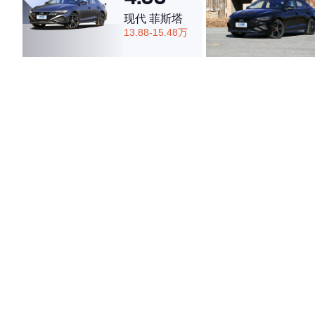
现代 菲斯塔
13.88-15.48万