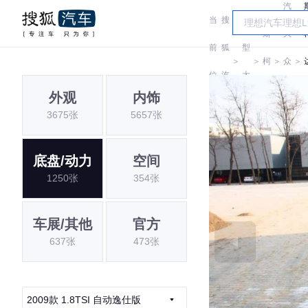
汽
当
搜
车
斯
大
前
狐
型
＞
＞
柯
＞
众
＞
位
汽
大
达
斯
外观
内饰
置:
车
全
3675张
5657张
柯
达
底盘/动力
空间
1250张
354张
车展/其他
官方
637张
473张
2009款 1.8TSI 自动逸仕版