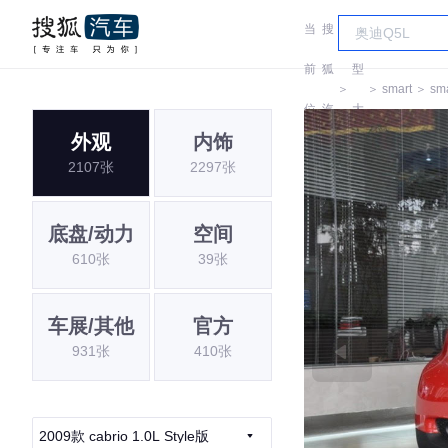
当
搜
车
前
狐
型
＞
＞
smart
＞
sma
位
汽
大
外观
内饰
置:
车
全
2107张
2297张
底盘/动力
空间
610张
39张
车展/其他
官方
931张
410张
2009款 cabrio 1.0L Style版