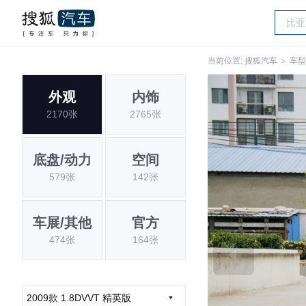
当前位置:
搜狐汽车
＞
车型
外观
内饰
2170张
2765张
底盘/动力
空间
579张
142张
车展/其他
官方
474张
164张
2009款 1.8DVVT 精英版