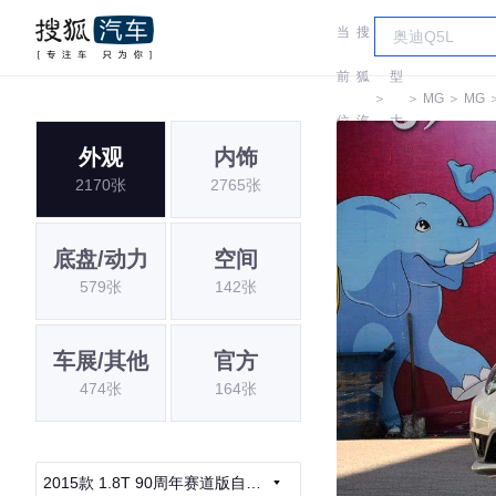
当
搜
车
前
狐
型
＞
＞
MG
＞
MG
位
汽
大
外观
内饰
置:
车
全
2170张
2765张
底盘/动力
空间
579张
142张
车展/其他
官方
474张
164张
2015款 1.8T 90周年赛道版自动