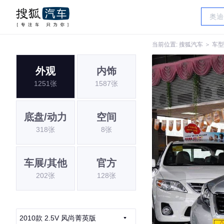
当前位置:
搜狐汽车
＞
车型
外观
内饰
1251张
1587张
底盘/动力
空间
318张
8张
车展/其他
官方
202张
128张
2010款 2.5V 风尚菁英版