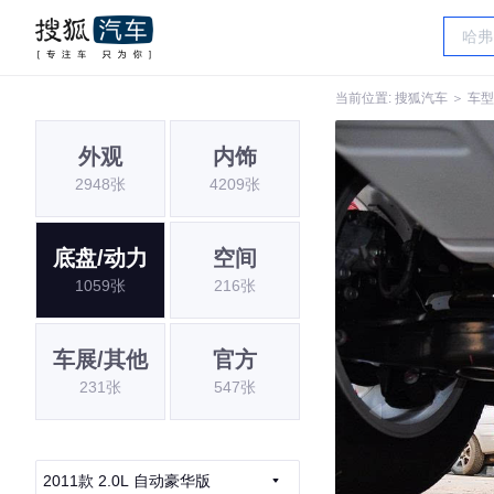
当前位置:
搜狐汽车
＞
车型
外观
内饰
2948张
4209张
底盘/动力
空间
1059张
216张
车展/其他
官方
231张
547张
2011款 2.0L 自动豪华版