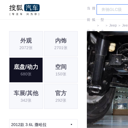
当
搜
车
前
狐
型
＞
＞
Jeep
＞
Jee
位
汽
大
外观
内饰
置:
车
全
2072张
2701张
底盘/动力
空间
680张
150张
车展/其他
官方
342张
292张
2012款 3.6L 撒哈拉