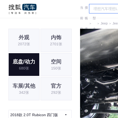
当
搜
车
前
狐
型
＞
＞
Jeep
＞
Jee
位
汽
大
外观
内饰
置:
车
全
2072张
2701张
底盘/动力
空间
680张
150张
车展/其他
官方
342张
292张
2018款 2.0T Rubicon 四门版