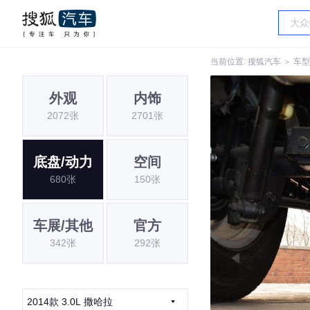
当前位置:
搜狐汽车
＞
车型
外观
内饰
2072张
2701张
底盘/动力
空间
680张
150张
车展/其他
官方
342张
292张
2014款 3.0L 撒哈拉