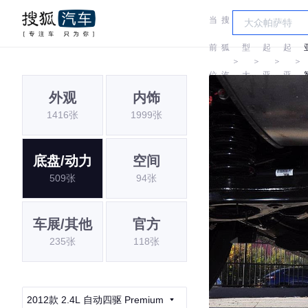
当
搜
车
前
狐
型
起
起
＞
＞
＞
＞
位
汽
大
亚
亚
外观
内饰
置:
车
全
1416张
1999张
底盘/动力
空间
509张
94张
车展/其他
官方
235张
118张
2012款 2.4L 自动四驱 Premium