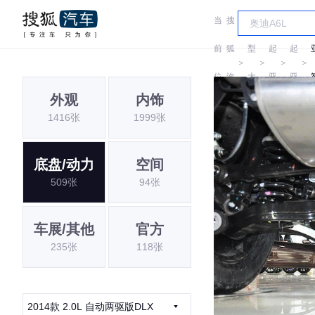
当
搜
车
前
狐
型
起
起
＞
＞
＞
＞
位
汽
大
亚
亚
外观
内饰
置:
车
全
1416张
1999张
底盘/动力
空间
509张
94张
车展/其他
官方
235张
118张
2014款 2.0L 自动两驱版DLX