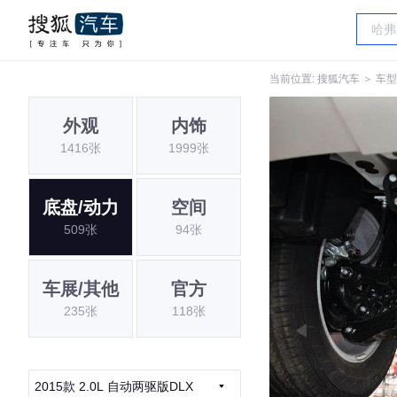
当前位置:
搜狐汽车
＞
车型
外观
内饰
1416张
1999张
底盘/动力
空间
509张
94张
车展/其他
官方
235张
118张
2015款 2.0L 自动两驱版DLX