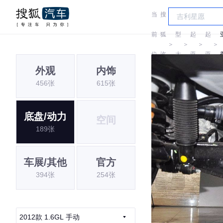
当
搜
车
前
狐
型
起
起
＞
＞
＞
＞
位
汽
大
亚
亚
外观
内饰
置:
车
全
456张
615张
底盘/动力
空间
189张
车展/其他
官方
394张
254张
2012款 1.6GL 手动