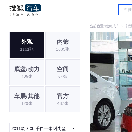
当前位置:
搜狐汽车
＞
车型
外观
内饰
1161张
1639张
底盘/动力
空间
405张
64张
车展/其他
官方
129张
437张
2011款 2.0L 手自一体 时尚型导