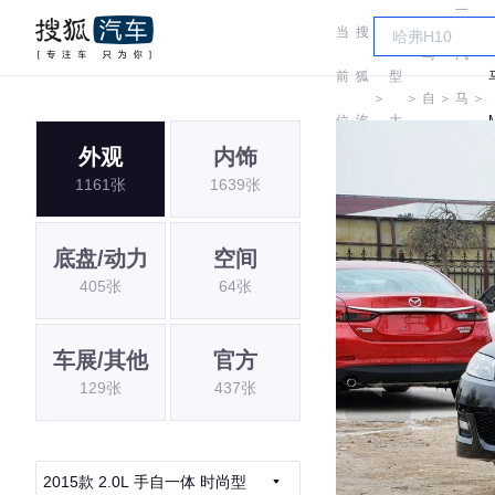
一
当
搜
车
马
汽
前
狐
型
＞
＞
自
＞
马
＞
位
汽
大
达
自
外观
内饰
置:
车
全
1161张
1639张
达
底盘/动力
空间
405张
64张
车展/其他
官方
129张
437张
2015款 2.0L 手自一体 时尚型