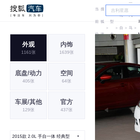
一
当
搜
车
马
汽
前
狐
型
＞
＞
自
＞
马
＞
位
汽
大
达
自
外观
内饰
置:
车
全
1161张
1639张
达
底盘/动力
空间
405张
64张
车展/其他
官方
129张
437张
2015款 2.0L 手自一体 经典型