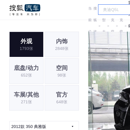
当
搜
车
雷
雷
前
狐
型
克
克
＞
＞
＞
＞
位
汽
大
萨
萨
外观
内饰
置:
车
全
斯
斯
1793张
2848张
底盘/动力
空间
652张
98张
车展/其他
官方
271张
648张
2012款 350 典雅版