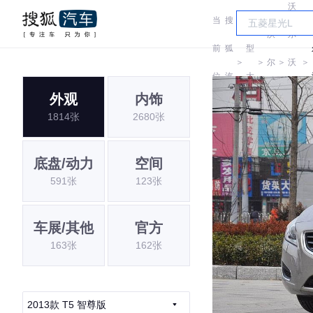
沃
当
搜
车
沃
尔
前
狐
型
＞
＞
尔
＞
沃
＞
位
汽
大
沃
(进
外观
内饰
置:
车
全
1814张
2680张
口)
底盘/动力
空间
591张
123张
车展/其他
官方
163张
162张
2013款 T5 智尊版