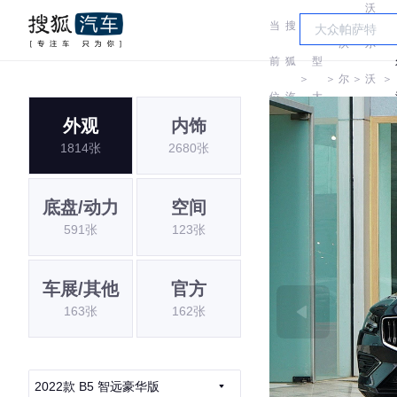
沃
当
搜
车
沃
尔
前
狐
型
＞
＞
尔
＞
沃
＞
位
汽
大
沃
(进
外观
内饰
置:
车
全
1814张
2680张
口)
底盘/动力
空间
591张
123张
车展/其他
官方
163张
162张
2022款 B5 智远豪华版