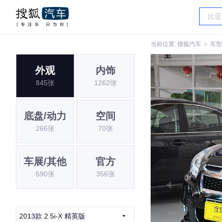
当前位置:
搜狐汽车
＞
车型
外观
内饰
845张
1262张
底盘/动力
空间
266张
70张
车展/其他
官方
590张
356张
2013款 2.5i-X 精英版