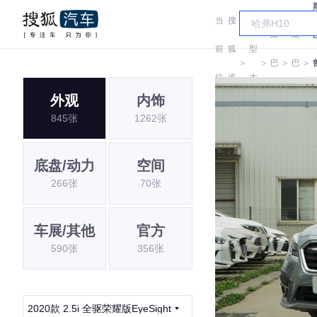
当
搜
车
斯
斯
前
狐
型
＞
＞
巴
＞
巴
＞
位
汽
大
鲁
鲁
外观
内饰
置:
车
全
845张
1262张
底盘/动力
空间
266张
70张
车展/其他
官方
590张
356张
2020款 2.5i 全驱荣耀版EyeSight