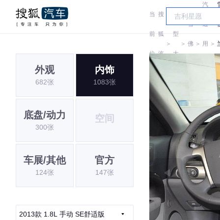
汽
当
搜
车
雪
通
前
狐
型
＞
＞
佛
＞
用
＞
位
汽
大
兰
雪
外观
内饰
置:
车
全
682张
1083张
佛
兰
底盘/动力
空间
300张
车展/其他
官方
124张
147张
2013款 1.8L 手动 SE舒适版